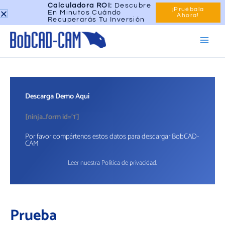
Skip
Calculadora ROI:
Descubre
Menu
Llámenos ahora
¡Pruébala
En Minutos Cuándo
to
Ahora!
Recuperarás Tu Inversión
Main
content
Toggle
Men
Descarga Demo Aquí
[ninja_form id='1']
Por favor compártenos estos datos para descargar BobCAD-
CAM
Leer nuestra
Política de privacidad
.
Prueba