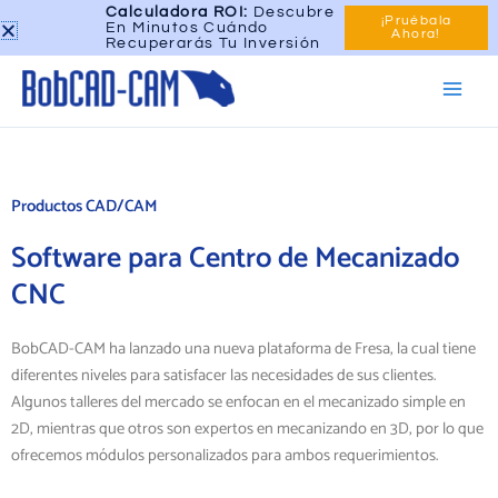
Skip
Calculadora ROI:
Descubre
Menu
Llámenos ahora
¡Pruébala
En Minutos Cuándo
to
Ahora!
Recuperarás Tu Inversión
Main
content
Toggle
Men
Productos CAD/CAM
Software para Centro de Mecanizado
CNC
BobCAD-CAM ha lanzado una nueva plataforma de Fresa, la cual tiene
diferentes niveles para satisfacer las necesidades de sus clientes.
Algunos talleres del mercado se enfocan en el mecanizado simple en
2D, mientras que otros son expertos en mecanizando en 3D, por lo que
ofrecemos módulos personalizados para ambos requerimientos.