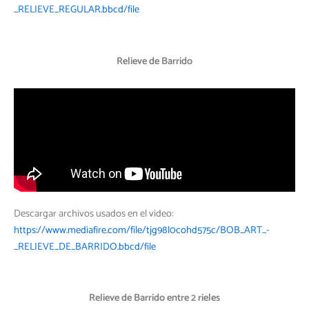
_RELIEVE_REGULAR.bbcd/file
Relieve de Barrido
Descargar archivos usados en el video:
https://www.mediafire.com/file/tjg98l0cohd575c/BOB_ART_-
_RELIEVE_DE_BARRIDO.bbcd/file
Relieve de Barrido entre 2 rieles