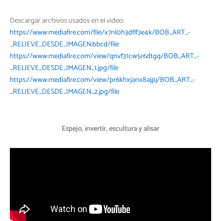
Descargar archivos usados en el video:
https://www.mediafire.com/file/x7nl0h3dflf3e4k/BOB_ART_-
_RELIEVE_DESDE_IMAGEN.bbcd/file
https://www.mediafire.com/view/qnvf31cw5r6dtgq/BOB_ART_-
_RELIEVE_DESDE_IMAGEN_1.jpg/file
https://www.mediafire.com/view/pr6khxjanx8ajpj/BOB_ART_-
_RELIEVE_DESDE_IMAGEN_2.jpg/file
Espejo, invertir, escultura y alisar