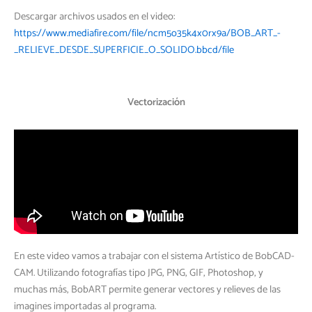
Descargar archivos usados en el video:
https://www.mediafire.com/file/ncm5o35k4x0rx9a/BOB_ART_-
_RELIEVE_DESDE_SUPERFICIE_O_SOLIDO.bbcd/file
Vectorización
En este video vamos a trabajar con el sistema Artístico de BobCAD-
CAM. Utilizando fotografías tipo JPG, PNG, GIF, Photoshop, y
muchas más, BobART permite generar vectores y relieves de las
imagines importadas al programa.