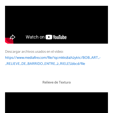
Descargar archivos usados en el video:
https://www.mediafire.com/file/1qcmkks84h2yk1c/BOB_ART_-
_RELIEVE_DE_BARRIDO_ENTRE_2_RIELES.bbcd/file
Relieve de Textura