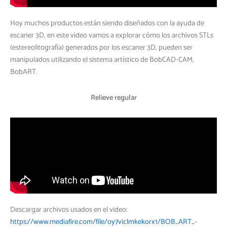
Hoy muchos productos están siendo diseñados con la ayuda de
escaner 3D, en este video vamos a explorar cómo los archivos STLs
(estereolitografía) generados por los escaner 3D, pueden ser
manipulados utilizando el sistema artístico de BobCAD-CAM,
BobART.
Relieve regular
Descargar archivos usados en el video:
https://www.mediafire.com/file/oy7viclmkekorx1/BOB_ART_-